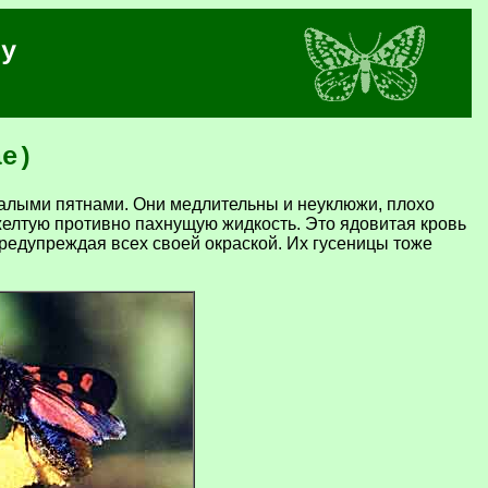
лу
ae)
 с алыми пятнами. Они медлительны и неуклюжи, плохо
 желтую противно пахнущую жидкость. Это ядовитая кровь
предупреждая всех своей окраской. Их гусеницы тоже