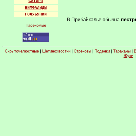
САТИРЫ
НИМФАЛИДЫ
ГОЛУБЯНКИ
В Прибайкалье обычна
пестр
Насекомые
Скрыточелюстные
|
Шетинохвостки
|
Стрекозы
|
Поденки
|
Тараканы
|
В
Жуки