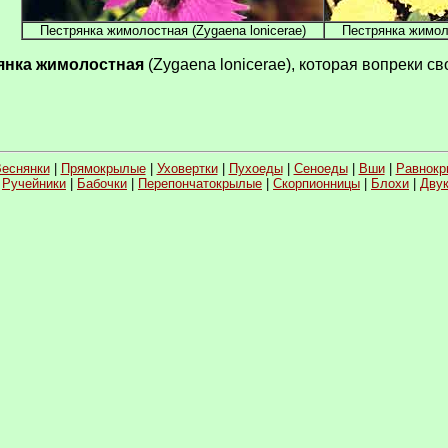
Пестрянка жимолостная (Zygaena lonicerae)
Пестрянка жимоло
янка жимолостная
(Zygaena lonicerae), которая вопреки с
еснянки
|
Прямокрылые
|
Уховертки
|
Пухоеды
|
Сеноеды
|
Вши
|
Равнок
|
Ручейники
|
Бабочки
|
Перепончатокрылые
|
Скорпионницы
|
Блохи
|
Дву