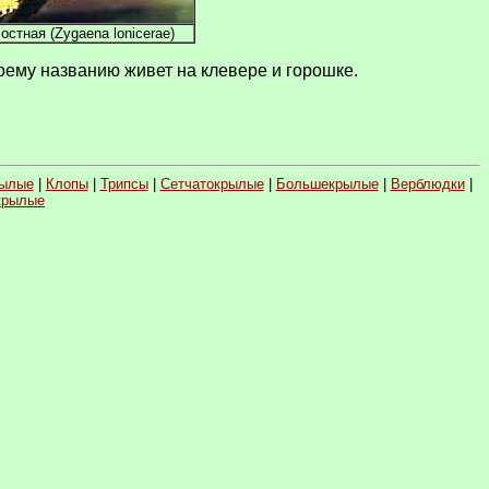
стная (Zygaena lonicerae)
воему названию живет на клевере и горошке.
рылые
|
Клопы
|
Трипсы
|
Сетчатокрылые
|
Большекрылые
|
Верблюдки
|
крылые