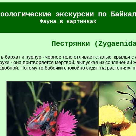
Зоологические экскурсии по Байка
Фауна в картинках
Пeстрянки (Zygaenid
 в бархат и пурпур - черное тело отливает сталью, крылья
в руки - она притворяется мертвой, выпуская из сочленений
добной. Потому то бабочки спокойно сидят на растениях, 