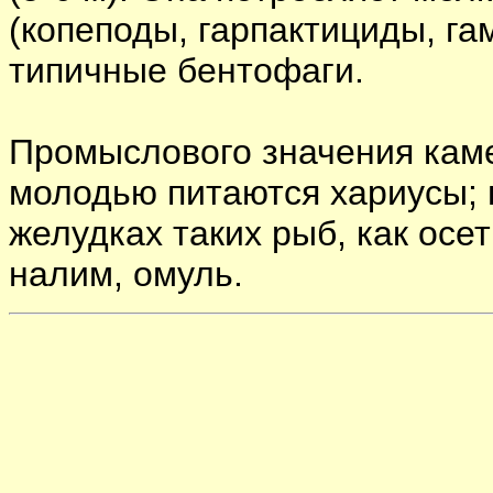
(копеподы, гарпактициды, г
типичные бентофаги.
Промыслового значения каме
молодью питаются хариусы; 
желудках таких рыб, как осетр
налим, омуль.