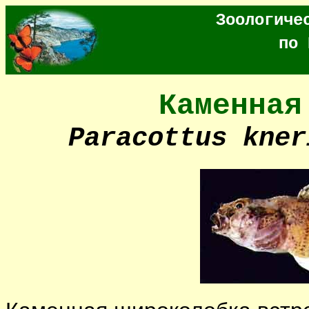
Зоологиче
по 
Каменная
Paracottus kner